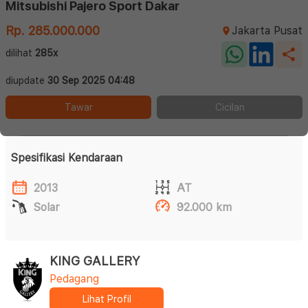
Mitsubishi Pajero Sport Dakar
Rp. 285.000.000
Jakarta Pusat
dilihat
285x
diupdate
30 Sep 2025 04:48
Tawar
Cicilan
Spesifikasi Kendaraan
2013
AT
Solar
92.000 km
KING GALLERY
Pedagang
Lihat Profil