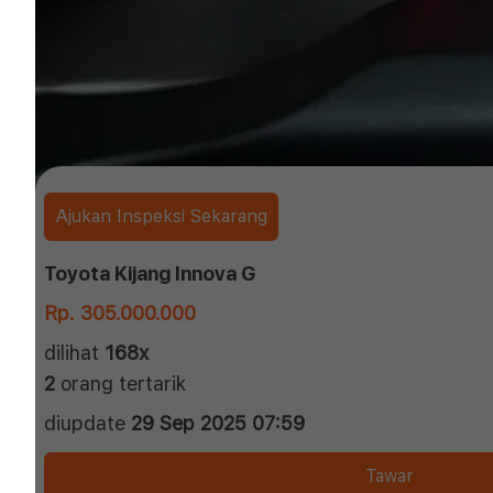
Ajukan Inspeksi Sekarang
Toyota Kijang Innova G
Rp. 305.000.000
dilihat
168x
2
orang tertarik
diupdate
29 Sep 2025 07:59
Tawar