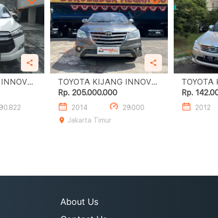
 INNOVA
TOYOTA KIJANG INNOVA
TOYOTA 
2.0 G LUXURY AT
2.0L G A/
Rp. 205.000.000
Rp. 142.0
90.822
2014
29.000
2012
Jakarta Timur
About Us