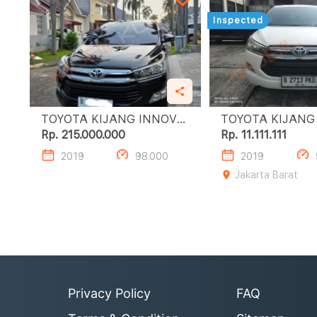
Inspected
TOYOTA KIJANG INNOVA
TOYOTA KIJANG
2.0L G A/T
2.0L G A/T
Rp. 215.000.000
Rp. 11.111.111
2019
98.000
2019
Jakarta Barat
Privacy Policy
FAQ