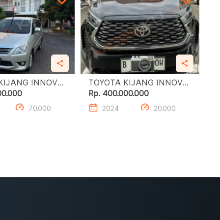
KIJANG INNOVA
TOYOTA KIJANG INNOVA
T
ZENIX 2.0 G HV CVT
00.000
Rp. 400.000.000
70.000
2024
20.000