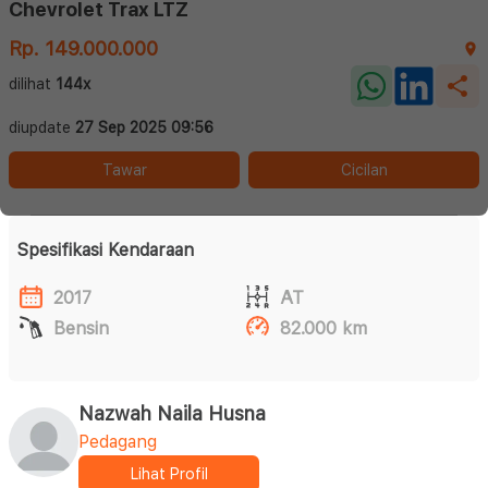
Chevrolet Trax LTZ
Rp. 149.000.000
dilihat
144x
diupdate
27 Sep 2025 09:56
Tawar
Cicilan
Spesifikasi Kendaraan
2017
AT
Bensin
82.000 km
Nazwah Naila Husna
Pedagang
Lihat Profil