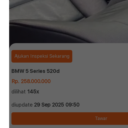
Ajukan Inspeksi Sekarang
BMW 5 Series 520d
Rp. 258.000.000
dilihat
145x
diupdate
29 Sep 2025 09:50
Tawar