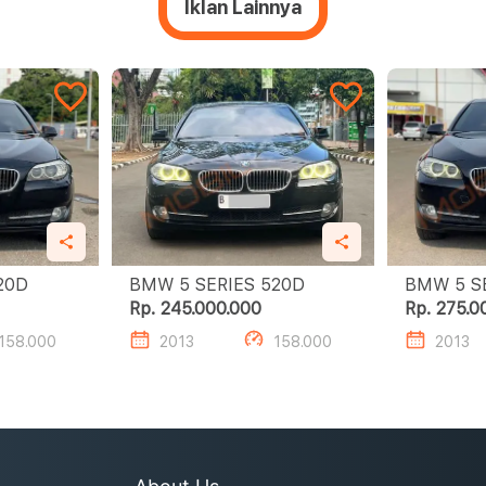
Iklan Lainnya
SERIES 520D
BMW 5 SERIES 520D
Rp. 245.000.000
Rp. 275.0
158.000
2013
158.000
2013