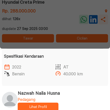
Hyundai Creta Prime
Rp. 288.000.000
dilihat
126x
diupdate
27 Sep 2025 03:00
Tawar
Cicilan
Spesifikasi Kendaraan
2022
AT
Bensin
40.000 km
Nazwah Naila Husna
Pedagang
Lihat Profil