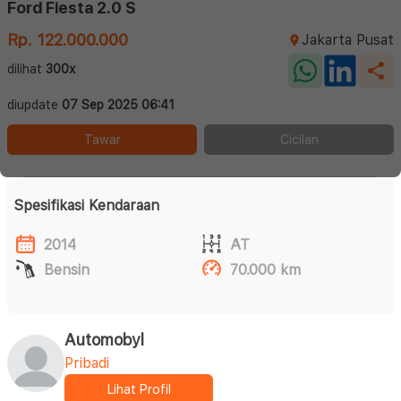
Ford Fiesta 2.0 S
Rp. 122.000.000
Jakarta Pusat
dilihat
300x
diupdate
07 Sep 2025 06:41
Tawar
Cicilan
Spesifikasi Kendaraan
2014
AT
Bensin
70.000 km
Automobyl
Pribadi
Lihat Profil