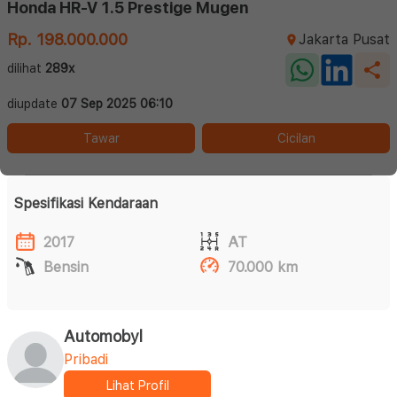
Honda HR-V 1.5 Prestige Mugen
Rp. 198.000.000
Jakarta Pusat
dilihat
289x
diupdate
07 Sep 2025 06:10
Tawar
Cicilan
Spesifikasi Kendaraan
2017
AT
Bensin
70.000 km
Automobyl
Pribadi
Lihat Profil