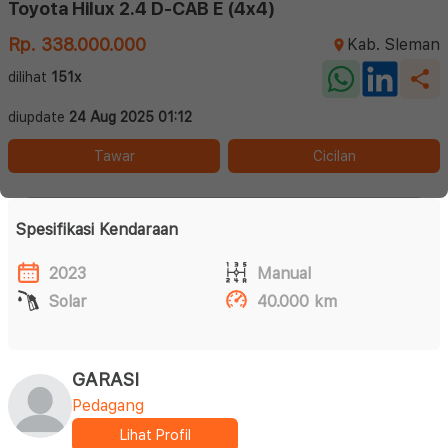
Toyota Hilux 2.4 D-CAB E (4x4)
Rp. 338.000.000
Kab. Sleman
dilihat
151x
diupdate
24 Aug 2025 01:12
Tawar
Cicilan
Spesifikasi Kendaraan
2023
Manual
Solar
40.000 km
GARASI
Pedagang
Lihat Profil