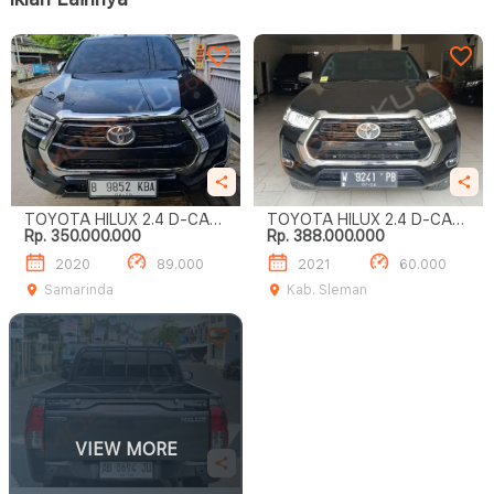
TOYOTA HILUX 2.4 D-CAB
TOYOTA HILUX 2.4 D-CAB
Rp. 350.000.000
Rp. 388.000.000
V (4X4)
G (4X4)
2020
89.000
2021
60.000
Samarinda
Kab. Sleman
VIEW MORE