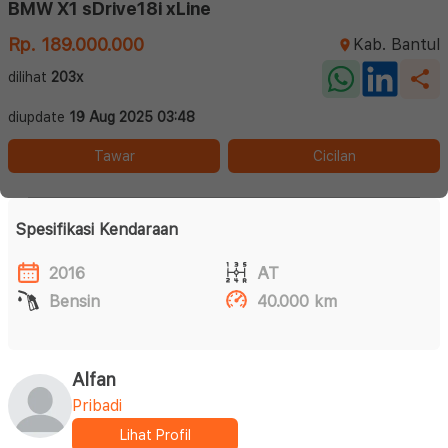
BMW X1 sDrive18i xLine
Rp. 189.000.000
Kab. Bantul
dilihat
203x
diupdate
19 Aug 2025 03:48
Tawar
Cicilan
Spesifikasi Kendaraan
2016
AT
Bensin
40.000 km
Alfan
Pribadi
Lihat Profil