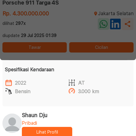
Porsche 911 Targa 4S
Rp. 4.300.000.000
Jakarta Selatan
dilihat
297x
diupdate
29 Jul 2025 01:39
Tawar
Cicilan
Spesifikasi Kendaraan
2022
AT
Bensin
3.000 km
Shaun Dju
Pribadi
Lihat Profil