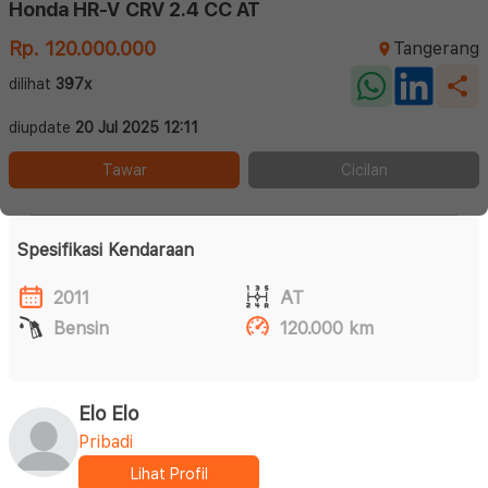
Honda HR-V CRV 2.4 CC AT
Rp. 120.000.000
Tangerang
dilihat
397x
diupdate
20 Jul 2025 12:11
Tawar
Cicilan
Spesifikasi Kendaraan
2011
AT
Bensin
120.000 km
Elo Elo
Pribadi
Lihat Profil