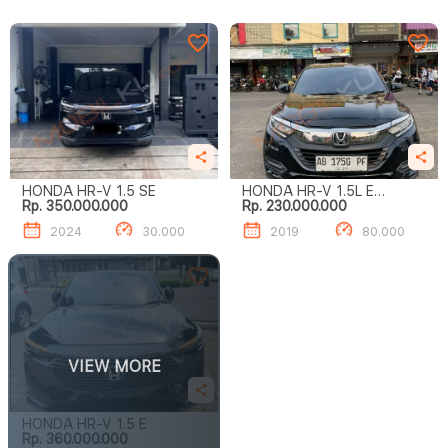
HONDA HR-V 1.5 SE
HONDA HR-V 1.5L E
Rp. 350.000.000
Rp. 230.000.000
SPECIAL EDITION
2024
30.000
2019
80.000
VIEW MORE
HONDA HR-V 1.5 E
Rp. 360.000.000