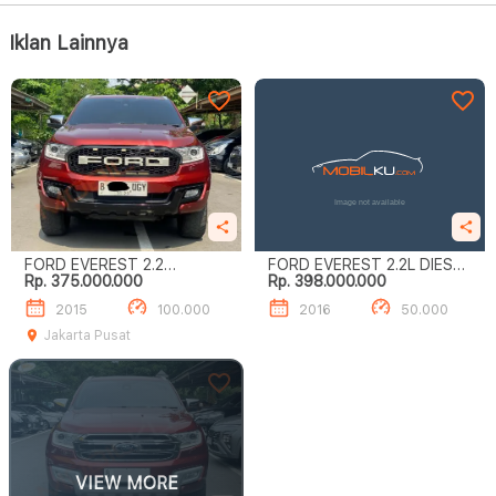
Iklan Lainnya
FORD EVEREST 2.2
FORD EVEREST 2.2L DIESEL
Rp. 375.000.000
Rp. 398.000.000
TITANIUM
TITANIUM
2015
100.000
2016
50.000
Jakarta Pusat
VIEW MORE