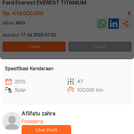
Ford Everest EVEREST TITANIUM
Rp. 419.000.000
dilihat
443x
diupdate
17 Jul 2025 07:33
Tawar
Cicilan
Spesifikasi Kendaraan
2015
AT
Solar
100.000 km
Afiifatu zahra
Pedagang
Lihat Profil