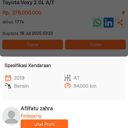
Toyota Voxy 2.0L A/T
Rp. 378.000.000
dilihat
177x
diupdate
16 Jul 2025 03:23
Tawar
Cicilan
Spesifikasi Kendaraan
2019
AT
Bensin
94.000 km
Afiifatu zahra
Pedagang
Lihat Profil