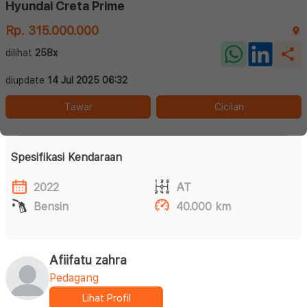
Hyundai Creta Prime
Rp. 315.000.000
dilihat
258x
diupdate
14 Jul 2025 06:32
Tawar
Cicilan
Spesifikasi Kendaraan
2022
AT
Bensin
40.000 km
Afiifatu zahra
Pedagang
Lihat Profil