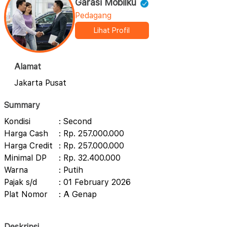
Garasi Mobilku
Pedagang
Lihat Profil
Alamat
Jakarta Pusat
Summary
Kondisi
: Second
Harga Cash
: Rp. 257.000.000
Harga Credit
: Rp. 257.000.000
Minimal DP
: Rp. 32.400.000
Warna
: Putih
Pajak s/d
: 01 February 2026
Plat Nomor
: A Genap
Deskripsi