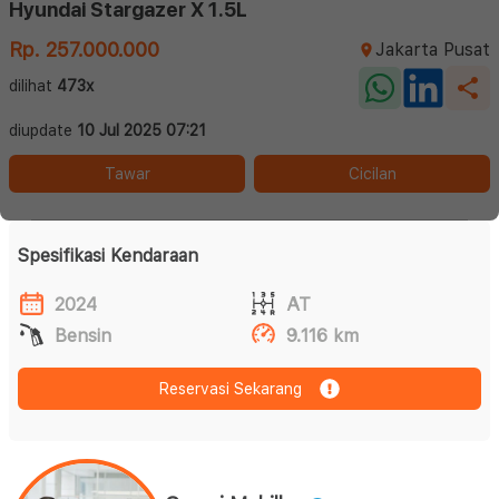
Hyundai Stargazer X 1.5L
Rp. 257.000.000
Jakarta Pusat
dilihat
473x
diupdate
10 Jul 2025 07:21
Tawar
Cicilan
Spesifikasi Kendaraan
2024
AT
Bensin
9.116 km
Reservasi Sekarang