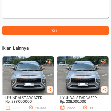
Kirim
Iklan Lainnya
HYUNDAI STARGAZER
HYUNDAI STARGAZER
Rp. 238.000.000
Rp. 238.000.000
PRIME 1.5
PRIME 1.5
2022
20.000
2022
19.000