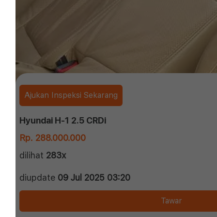
Ajukan Inspeksi Sekarang
Hyundai H-1 2.5 CRDi
Rp. 288.000.000
dilihat
283x
diupdate
09 Jul 2025 03:20
Tawar