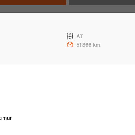
AT
51.866 km
 timur