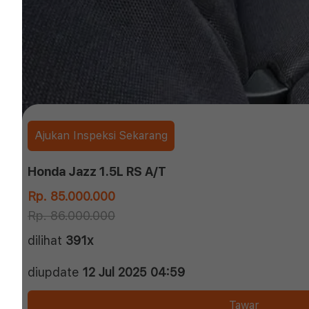
Ajukan Inspeksi Sekarang
Honda Jazz 1.5L RS A/T
Rp. 85.000.000
Rp. 86.000.000
dilihat
391x
diupdate
12 Jul 2025 04:59
Tawar