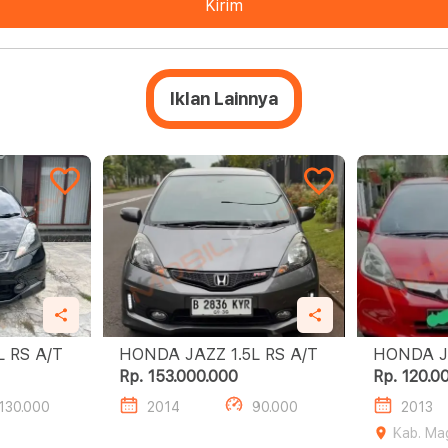
Kirim
Iklan Lainnya
 JAZZ 1.5L RS A/T
HONDA JAZZ 1.5L RS A/T
Rp. 153.000.000
Rp. 120.0
130.000
2014
90.000
2013
Kab. Ma