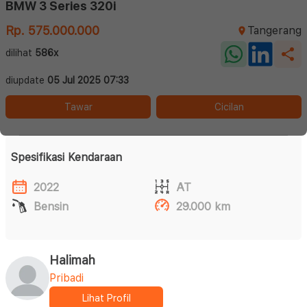
BMW 3 Series 320i
Rp. 575.000.000
Tangerang
dilihat
586x
diupdate
05 Jul 2025 07:33
Tawar
Cicilan
Spesifikasi Kendaraan
2022
AT
Bensin
29.000 km
Halimah
Pribadi
Lihat Profil