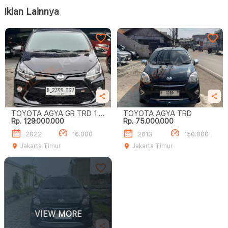
Iklan Lainnya
TOYOTA AGYA GR TRD 1.2
TOYOTA AGYA TRD
Rp. 129.000.000
Rp. 75.000.000
MT
2022
16.000
2013
150.000
Jakarta Timur
Jakarta Timur
VIEW MORE