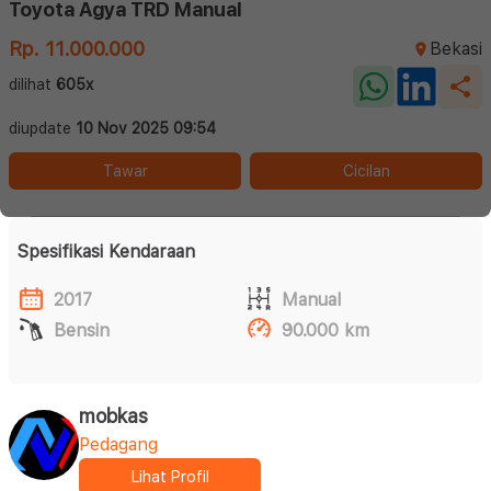
Toyota Agya TRD Manual
Rp. 11.000.000
Bekasi
dilihat
605x
diupdate
10 Nov 2025 09:54
Tawar
Cicilan
Spesifikasi Kendaraan
2017
Manual
Bensin
90.000 km
mobkas
Pedagang
Lihat Profil