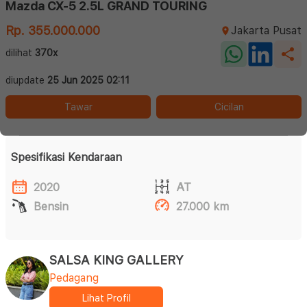
Mazda CX-5 2.5L GRAND TOURING
Rp. 355.000.000
Jakarta Pusat
dilihat
370x
diupdate
25 Jun 2025 02:11
Tawar
Cicilan
Spesifikasi Kendaraan
2020
AT
Bensin
27.000 km
SALSA KING GALLERY
Pedagang
Lihat Profil