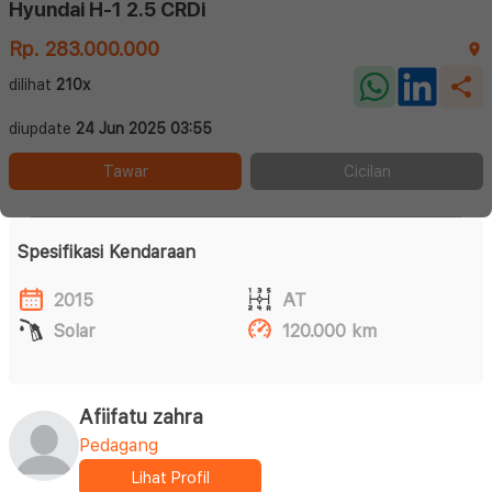
Hyundai H-1 2.5 CRDi
Rp. 283.000.000
dilihat
210x
diupdate
24 Jun 2025 03:55
Tawar
Cicilan
Spesifikasi Kendaraan
2015
AT
Solar
120.000 km
Afiifatu zahra
Pedagang
Lihat Profil