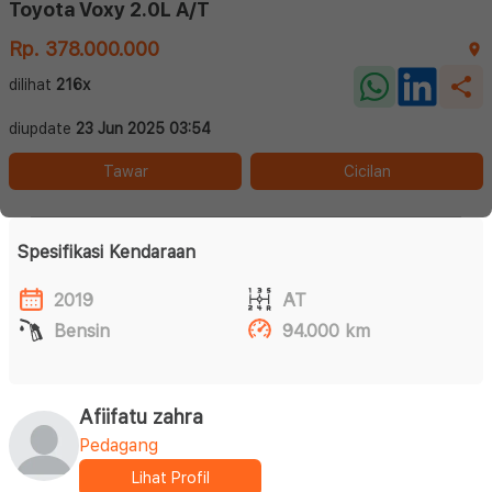
Toyota Voxy 2.0L A/T
Rp. 378.000.000
dilihat
216x
diupdate
23 Jun 2025 03:54
Tawar
Cicilan
Spesifikasi Kendaraan
2019
AT
Bensin
94.000 km
Afiifatu zahra
Pedagang
Lihat Profil