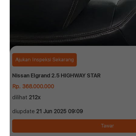
Ajukan Inspeksi Sekarang
Nissan Elgrand 2.5 HIGHWAY STAR
Rp. 368.000.000
dilihat
212x
diupdate
21 Jun 2025 09:09
Tawar