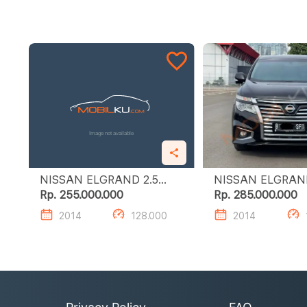
NISSAN ELGRAND 2.5
NISSAN ELGRAND 2
HIGHWAY STAR
HIGHWAY STAR
Rp. 255.000.000
Rp. 285.000.000
2014
128.000
2014