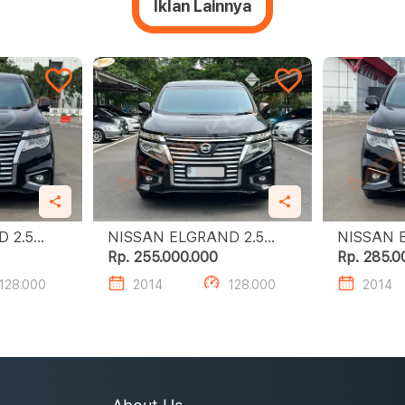
Iklan Lainnya
.5
NISSAN ELGRAND 2.5
NISSAN E
HIGHWAY STAR
HIGHWAY
Rp. 255.000.000
Rp. 285.0
128.000
2014
128.000
2014