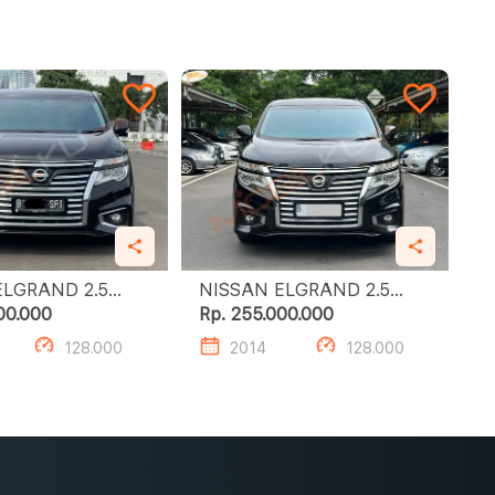
LGRAND 2.5
NISSAN ELGRAND 2.5
 STAR
HIGHWAY STAR
00.000
Rp. 255.000.000
128.000
2014
128.000