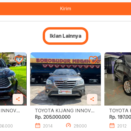
Kirim
Iklan Lainnya
 INNOVA
TOYOTA KIJANG INNOVA
TOYOTA 
V CVT
2.0 G LUXURY AT
2.5L G M
Rp. 205.000.000
Rp. 197.0
36.000
2014
29.000
2012