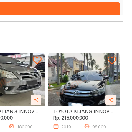
KIJANG INNOVA
TOYOTA KIJANG INNOVA
/T
2.0L G A/T
00.000
Rp. 215.000.000
180.000
2019
98.000