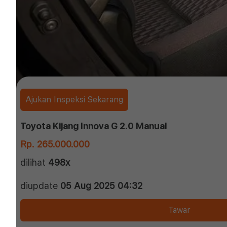
Ajukan Inspeksi Sekarang
Toyota Kijang Innova G 2.0 Manual
Rp. 265.000.000
dilihat
498x
diupdate
05 Aug 2025 04:32
Tawar