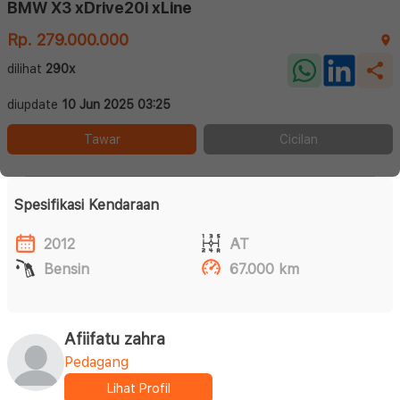
BMW X3 xDrive20i xLine
Rp. 279.000.000
dilihat
290x
diupdate
10 Jun 2025 03:25
Tawar
Cicilan
Spesifikasi Kendaraan
2012
AT
Bensin
67.000 km
Afiifatu zahra
Pedagang
Lihat Profil