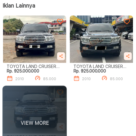
Iklan Lainnya
TOYOTA LAND CRUISER
TOYOTA LAND CRUISER
Rp. 925.000.000
Rp. 925.000.000
ZXR 4.6
ZXR 4.6
2010
85.000
2010
85.000
VIEW MORE