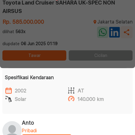
Toyota Land Cruiser SAHARA UK-SPEC NON
AIRSUS
Rp. 585.000.000
Jakarta Selatan
dilihat
563x
diupdate
06 Jun 2025 01:19
Tawar
Cicilan
Spesifikasi Kendaraan
2002
AT
Solar
140.000 km
Anto
Pribadi