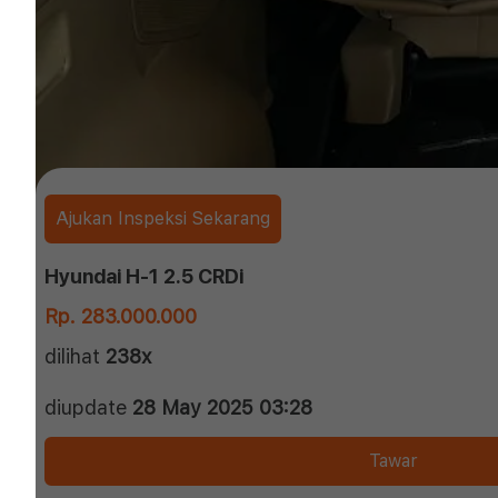
Ajukan Inspeksi Sekarang
Hyundai H-1 2.5 CRDi
Rp. 283.000.000
dilihat
238x
diupdate
28 May 2025 03:28
Tawar