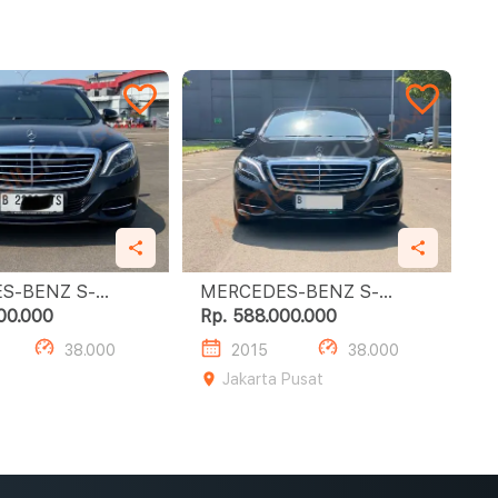
S-BENZ S-
MERCEDES-BENZ S-
SS S400 L
CLASS S400 L
00.000
Rp. 588.000.000
38.000
2015
38.000
Jakarta Pusat