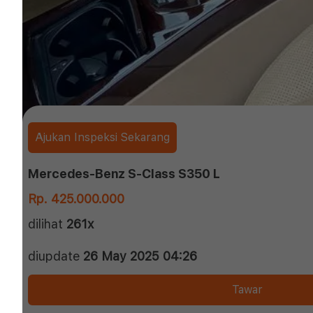
Ajukan Inspeksi Sekarang
Mercedes-Benz S-Class S350 L
Rp. 425.000.000
dilihat
261x
diupdate
26 May 2025 04:26
Tawar