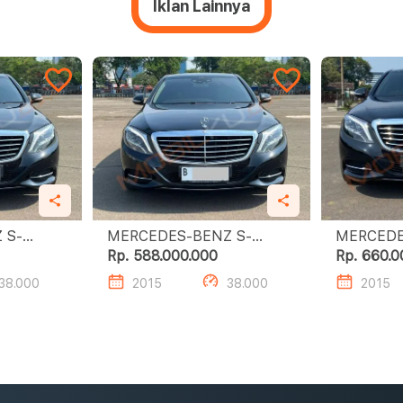
Iklan Lainnya
 S-
MERCEDES-BENZ S-
MERCEDE
CLASS S400 L
CLA
Rp. 588.000.000
Rp. 660.0
38.000
2015
38.000
2015