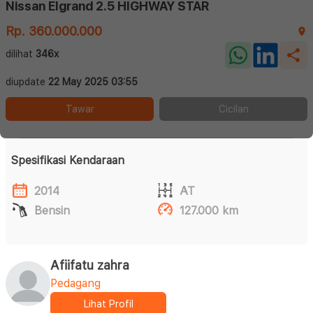
Nissan Elgrand 2.5 HIGHWAY STAR
Rp. 360.000.000
dilihat
346x
diupdate
22 May 2025 03:55
Tawar
Cicilan
Spesifikasi Kendaraan
2014
AT
Bensin
127.000 km
Afiifatu zahra
Pedagang
Lihat Profil