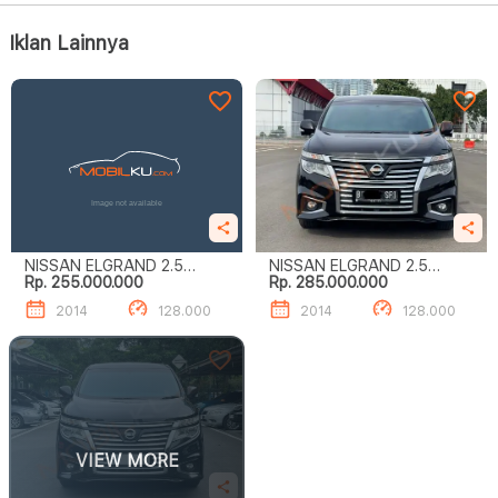
Iklan Lainnya
NISSAN ELGRAND 2.5
NISSAN ELGRAND 2.5
Rp. 255.000.000
Rp. 285.000.000
HIGHWAY STAR
HIGHWAY STAR
2014
128.000
2014
128.000
VIEW MORE