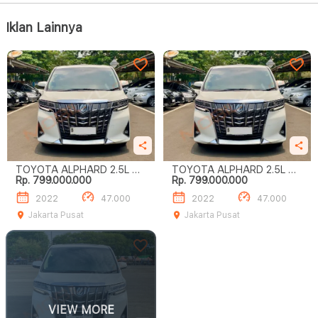
Iklan Lainnya
TOYOTA ALPHARD 2.5L G
TOYOTA ALPHARD 2.5L G
Rp. 799.000.000
Rp. 799.000.000
A/T
A/T
2022
47.000
2022
47.000
Jakarta Pusat
Jakarta Pusat
VIEW MORE