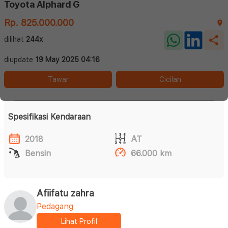
Toyota Alphard G
Rp. 825.000.000
dilihat
244x
diupdate
19 May 2025 04:16
Tawar
Cicilan
Spesifikasi Kendaraan
2018
AT
Bensin
66.000 km
Afiifatu zahra
Pedagang
Lihat Profil