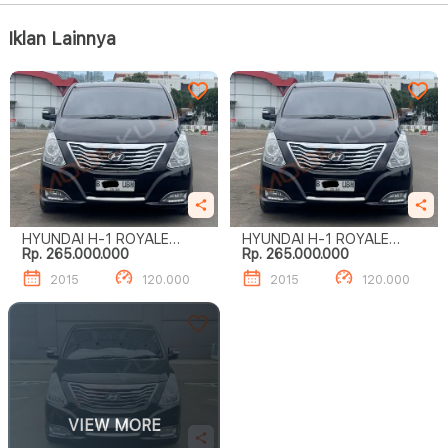
Iklan Lainnya
HYUNDAI H-1 ROYALE
HYUNDAI H-1 ROYALE
Rp. 265.000.000
Rp. 265.000.000
DIESEL
DIESEL
2015
120.000
2015
120.000
VIEW MORE