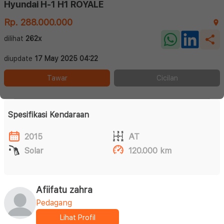
Hyundai H-1 H1 ROYALE
Rp. 288.000.000
dilihat
262x
diupdate
17 May 2025 04:22
Tawar
Cicilan
Spesifikasi Kendaraan
2015
AT
Solar
120.000 km
Afiifatu zahra
Pedagang
Lihat Profil