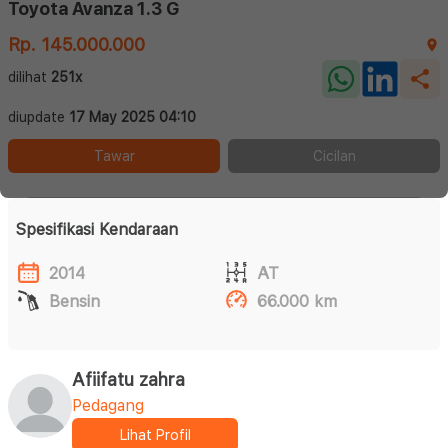
Toyota Avanza 1.3 G
Rp. 145.000.000
dilihat
251x
diupdate
17 May 2025 04:10
Tawar
Cicilan
Spesifikasi Kendaraan
2014
AT
Bensin
66.000 km
Afiifatu zahra
Pedagang
Lihat Profil