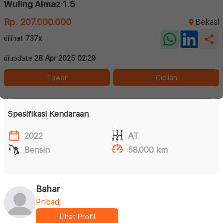
Wuling Almaz 1.5
Rp. 207.000.000
Bekasi
dilihat
737x
diupdate
28 Apr 2025 02:29
Tawar
Cicilan
Spesifikasi Kendaraan
2022
AT
Bensin
58.000 km
Bahar
Pribadi
Lihat Profil