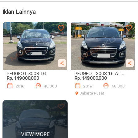
Iklan Lainnya
PEUGEOT 3008 1.6
PEUGEOT 3008 1.6 AT
Rp. 149.000.000
Rp. 149.000.000
HITAM 2016
2016
48.000
2016
48.000
Jakarta Pusat
VIEW MORE