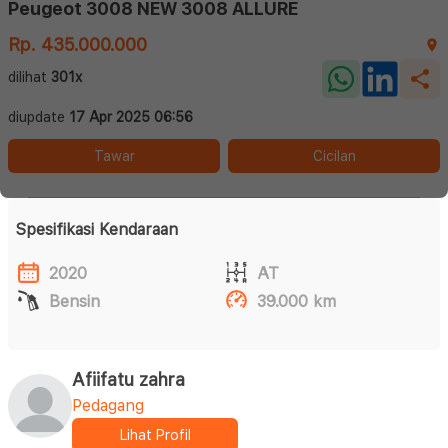
Peugeot 3008 NEW 3008 ALLURE
Rp. 435.000.000
dilihat
301x
diupdate
17 Apr 2025 06:56
Tawar
Cicilan
Spesifikasi Kendaraan
2020
AT
Bensin
39.000 km
Afiifatu zahra
Pedagang
Lihat Profil