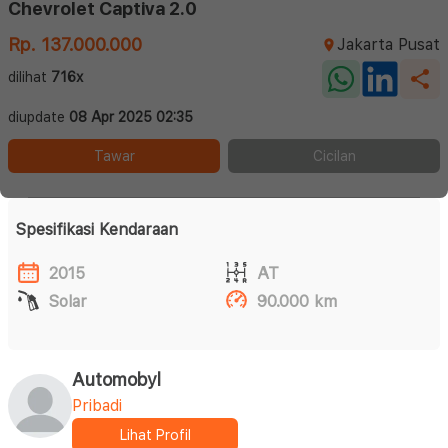
Chevrolet Captiva 2.0
Rp. 137.000.000
Jakarta Pusat
dilihat
716x
diupdate
08 Apr 2025 02:35
Tawar
Cicilan
Spesifikasi Kendaraan
2015
AT
Solar
90.000 km
Automobyl
Pribadi
Lihat Profil