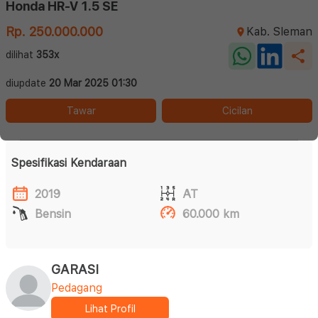
Honda HR-V 1.5 SE
Rp. 250.000.000
Kab. Sleman
dilihat
353x
diupdate
20 Mar 2025 01:30
Tawar
Cicilan
Spesifikasi Kendaraan
2019
AT
Bensin
60.000 km
GARASI
Pedagang
Lihat Profil