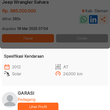
Jeep Wrangler Sahara
Rp. 985.000.000
Kab. Sleman
dilihat
292x
diupdate
19 Mar 2025 07:04
Tawar
Cicilan
Spesifikasi Kendaraan
2012
AT
Solar
24.000 km
GARASI
Pedagang
Lihat Profil