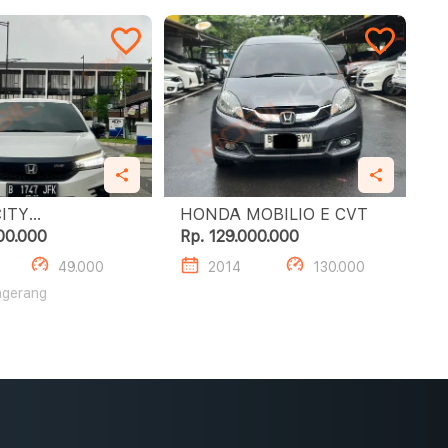
ITY
HONDA MOBILIO E CVT
HATCHBACK RS
00.000
Rp. 129.000.000
49.000
2014
130.000
ngerang