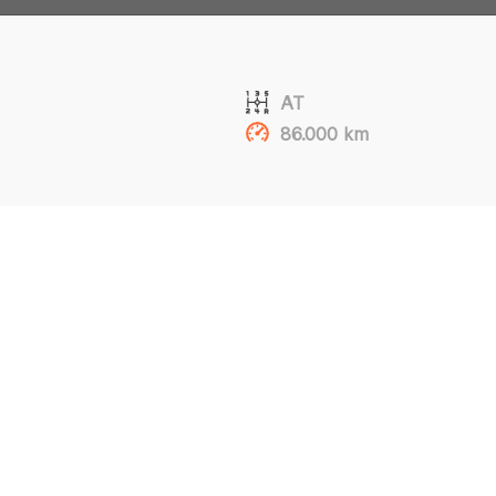
AT
86.000 km