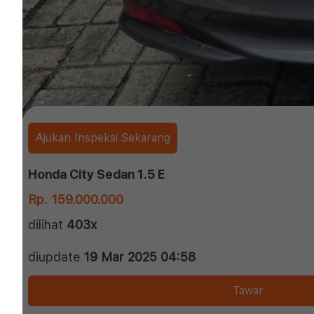
Ajukan Inspeksi Sekarang
Honda City Sedan 1.5 E
Rp. 159.000.000
dilihat
403x
diupdate
19 Mar 2025 04:58
Tawar