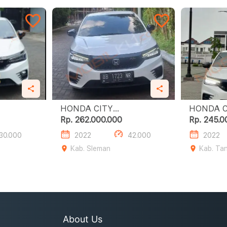
HONDA CITY
HONDA C
HATCHBACK RS
Rp. 262.000.000
Rp. 245.0
30.000
2022
42.000
2022
Kab. Sleman
Kab. Ta
About Us