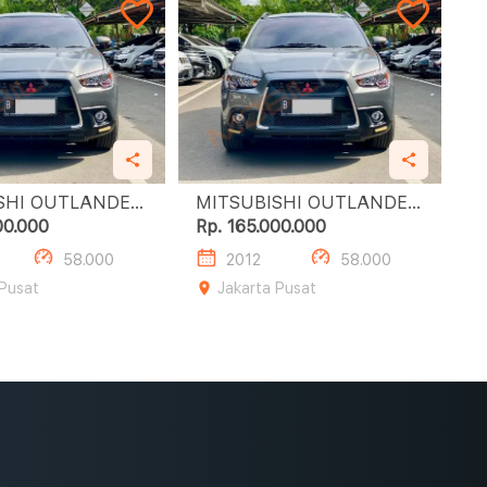
SHI OUTLANDER
MITSUBISHI OUTLANDER
RT 2.0L PX
SPORT 2.0L PX
00.000
Rp. 165.000.000
58.000
2012
58.000
 Pusat
Jakarta Pusat