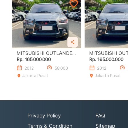
MITSUBISHI OUTLANDER
MITSUBISHI OU
SPORT 2.0L PX
SPORT 2.0L PX
Rp. 165.000.000
Rp. 165.000.000
2012
58.000
2012
Jakarta Pusat
Jakarta Pusat
Privacy Policy
FAQ
Terms & Condition
Sitemap