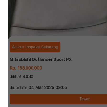
Ajukan Inspeksi Sekarang
Mitsubishi Outlander Sport PX
Rp. 158.000.000
dilihat
403x
diupdate
04 Mar 2025 09:05
Tawar