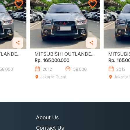
TLANDER
MITSUBISHI OUTLANDER
MITSUBI
SPORT 2.0L PX
SPO
Rp. 165.000.000
Rp. 165.0
58.000
2012
58.000
2012
Jakarta Pusat
Jakarta
About Us
Contact Us