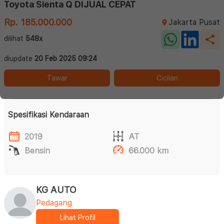
Toyota Sienta Q DIJUAL CEPAT
Rp. 185.000.000
Jakarta Pusat
dilihat
548x
diupdate
20 Feb 2025 09:24
Tawar
Cicilan
Spesifikasi Kendaraan
2019
AT
Bensin
66.000 km
KG AUTO
Pedagang
Lihat Profil