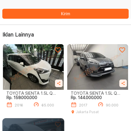
Kirim
Iklan Lainnya
TOYOTA SIENTA 1.5L Q
TOYOTA SIENTA 1.5L Q
Rp. 159.000.000
Rp. 144.000.000
A/T
A/T
2016
65.000
2017
90.000
Jakarta Pusat