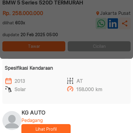
BMW 5 Series 520D TERMURAH
Rp. 258.000.000
Jakarta Pusat
dilihat
603x
diupdate
20 Feb 2025 05:00
Tawar
Cicilan
Spesifikasi Kendaraan
2013
AT
Solar
158.000 km
KG AUTO
Pedagang
Lihat Profil