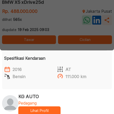
BMW X5 xDrive25d
Rp. 488.000.000
Jakarta Pusat
dilihat
565x
diupdate
19 Feb 2025 09:03
Tawar
Cicilan
Spesifikasi Kendaraan
2016
AT
Bensin
111.000 km
KG AUTO
Pedagang
Lihat Profil