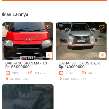
Iklan Lainnya
DAIHATSU GRAN MAX 1.3
DAIHATSU TERIOS 1.5L R
Rp. 85.000.000
Rp. 140.000.000
DELUXE A/T
2016
131.292
2017
56.000
Jakarta Pusat
Kab. Tangerang