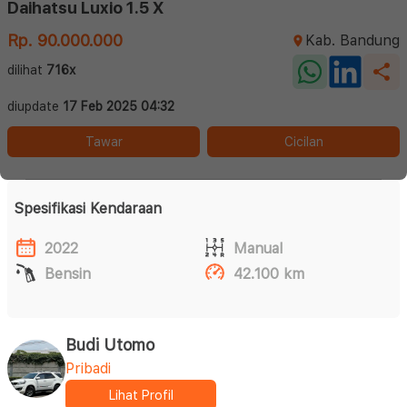
Daihatsu Luxio 1.5 X
Rp. 90.000.000
Kab. Bandung
dilihat
716x
diupdate
17 Feb 2025 04:32
Tawar
Cicilan
Spesifikasi Kendaraan
2022
Manual
Bensin
42.100 km
Budi Utomo
Pribadi
Lihat Profil