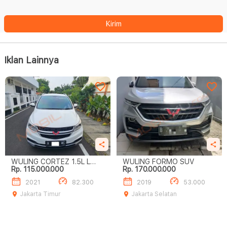
Kirim
Iklan Lainnya
WULING CORTEZ 1.5L L
WULING FORMO SUV
Rp. 115.000.000
Rp. 170.000.000
TURBO A/T
2021
82.300
2019
53.000
Jakarta Timur
Jakarta Selatan