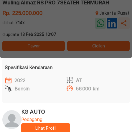
Wuling Almaz RS PRO 7SEATER TERMURAH
Rp. 225.000.000
Jakarta Pusat
dilihat
714x
diupdate
13 Feb 2025 10:07
Tawar
Cicilan
Spesifikasi Kendaraan
2022
AT
Bensin
56.000 km
KG AUTO
Pedagang
Lihat Profil