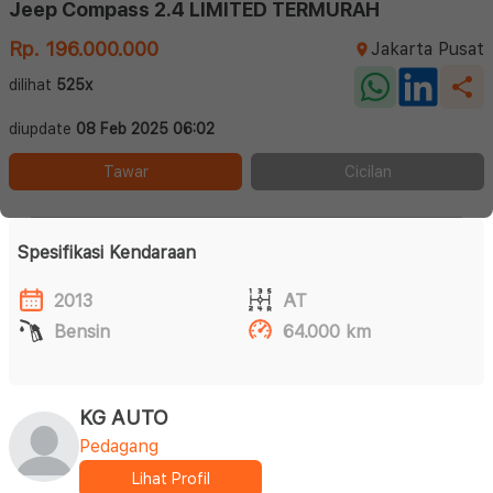
Jeep Compass 2.4 LIMITED TERMURAH
Rp. 196.000.000
Jakarta Pusat
dilihat
525x
diupdate
08 Feb 2025 06:02
Tawar
Cicilan
Spesifikasi Kendaraan
2013
AT
Bensin
64.000 km
KG AUTO
Pedagang
Lihat Profil