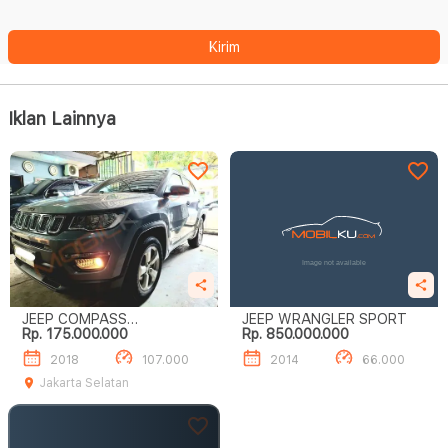
Kirim
Iklan Lainnya
JEEP COMPASS
JEEP WRANGLER SPORT
Rp. 175.000.000
Rp. 850.000.000
LONGITUDE 1.4L AT
2018
107.000
2014
66.000
Jakarta Selatan