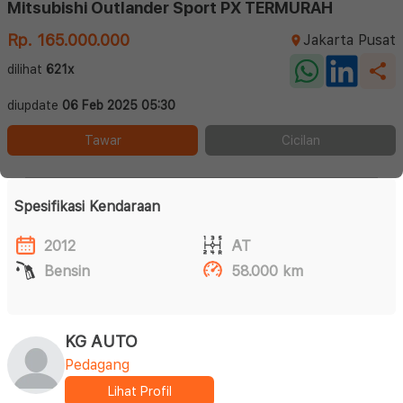
Mitsubishi Outlander Sport PX TERMURAH
Rp. 165.000.000
Jakarta Pusat
dilihat
621x
diupdate
06 Feb 2025 05:30
Tawar
Cicilan
Spesifikasi Kendaraan
2012
AT
Bensin
58.000 km
KG AUTO
Pedagang
Lihat Profil