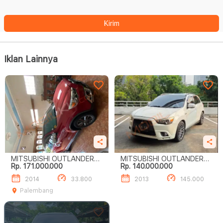
Kirim
Iklan Lainnya
MITSUBISHI OUTLANDER
MITSUBISHI OUTLANDER
Rp. 171.000.000
Rp. 140.000.000
SPORT 2.0L PX
SPORT 2.0L PX
2014
33.800
2013
145.000
Palembang