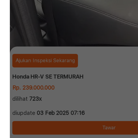
Ajukan Inspeksi Sekarang
Honda HR-V SE TERMURAH
Rp. 239.000.000
dilihat
723x
diupdate
03 Feb 2025 07:16
Tawar