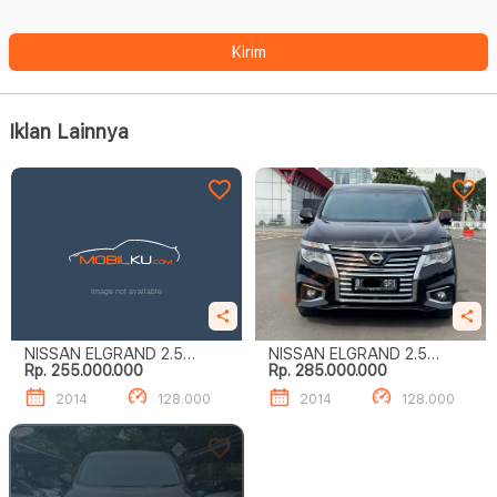
Kirim
Iklan Lainnya
NISSAN ELGRAND 2.5
NISSAN ELGRAND 2.5
Rp. 255.000.000
Rp. 285.000.000
HIGHWAY STAR
HIGHWAY STAR
2014
128.000
2014
128.000