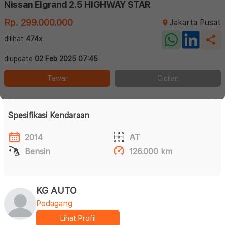
Nissan Elgrand 2.5 HIGHWAY STAR
Rp. 299.000.000
Jakarta Pusat
dilihat
474x
diupdate
02 Feb 2025 07:45
Tawar
Cicilan
Spesifikasi Kendaraan
2014
AT
Bensin
126.000 km
KG AUTO
Pedagang
Lihat Profil