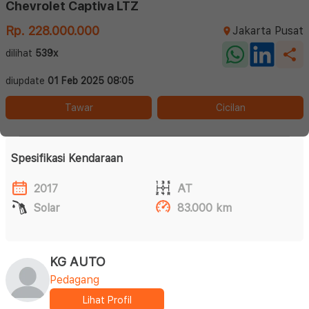
Chevrolet Captiva LTZ
Rp. 228.000.000
Jakarta Pusat
dilihat
539x
diupdate
01 Feb 2025 08:05
Tawar
Cicilan
Spesifikasi Kendaraan
2017
AT
Solar
83.000 km
KG AUTO
Pedagang
Lihat Profil