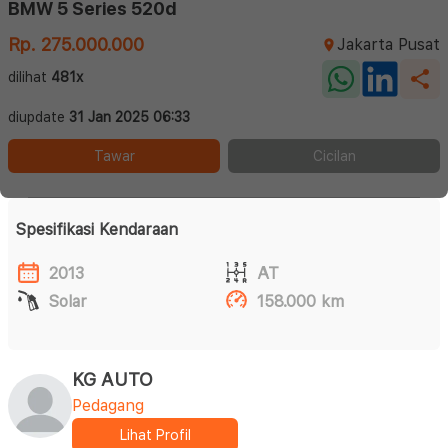
BMW 5 Series 520d
Rp. 275.000.000
Jakarta Pusat
dilihat
481x
diupdate
31 Jan 2025 06:33
Tawar
Cicilan
Spesifikasi Kendaraan
2013
AT
Solar
158.000 km
KG AUTO
Pedagang
Lihat Profil